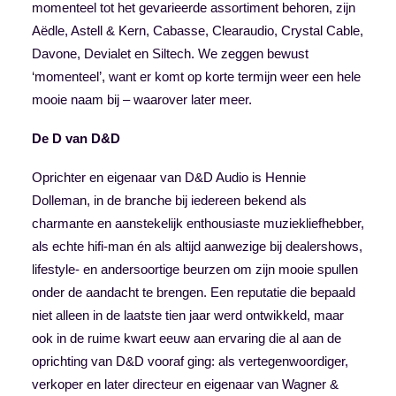
momenteel tot het gevarieerde assortiment behoren, zijn
Aëdle, Astell & Kern, Cabasse, Clearaudio, Crystal Cable,
Davone, Devialet en Siltech. We zeggen bewust
‘momenteel’, want er komt op korte termijn weer een hele
mooie naam bij – waarover later meer.
De D van D&D
Oprichter en eigenaar van D&D Audio is Hennie
Dolleman, in de branche bij iedereen bekend als
charmante en aanstekelijk enthousiaste muziekliefhebber,
als echte hifi-man én als altijd aanwezige bij dealershows,
lifestyle- en andersoortige beurzen om zijn mooie spullen
onder de aandacht te brengen. Een reputatie die bepaald
niet alleen in de laatste tien jaar werd ontwikkeld, maar
ook in de ruime kwart eeuw aan ervaring die al aan de
oprichting van D&D vooraf ging: als vertegenwoordiger,
verkoper en later directeur en eigenaar van Wagner &