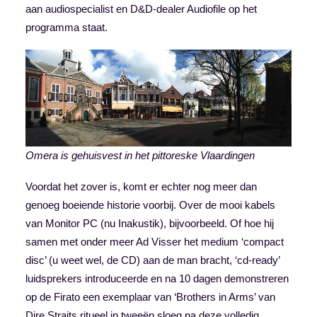
aan audiospecialist en D&D-dealer Audiofile op het
programma staat.
Omera is gehuisvest in het pittoreske Vlaardingen
Voordat het zover is, komt er echter nog meer dan
genoeg boeiende historie voorbij. Over de mooi kabels
van Monitor PC (nu Inakustik), bijvoorbeeld. Of hoe hij
samen met onder meer
Ad Visser
het medium ‘compact
disc’ (u weet wel, de CD) aan de man bracht, ‘cd-ready’
luidsprekers introduceerde en na 10 dagen demonstreren
op de Firato een exemplaar van ‘Brothers in Arms’ van
Dire Straits ritueel in tweeën sloeg na deze volledig