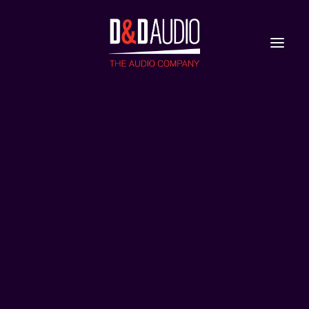
Nieuws
Reviews
10 JAAR
D&D AUDIO
- OP PAD
MET HENNIE