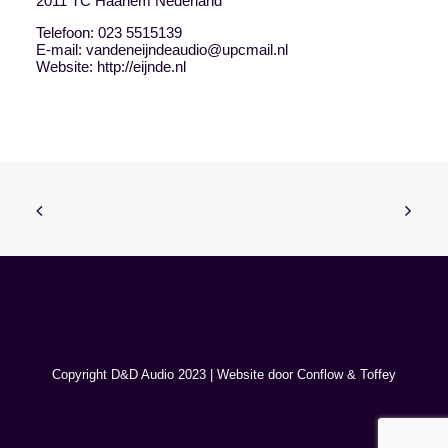
2011 TC
Haarlem
Nederland
Telefoon:
023 5515139
E-mail:
vandeneijndeaudio@upcmail.nl
Website:
http://eijnde.nl
Copyright D&D Audio 2023 | Website door
Conflow
&
Toffey