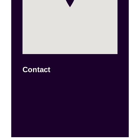
Contact
Koningstraat 35
2011 TC Haarlem Nederland
Telefoon:
023 5515139
E-mail:
vandeneijndeaudio@upcmail.nl
Website:
http://eijnde.nl