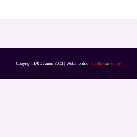
Copyright D&D Audio 2023 | Website door
Conflow
&
Toffey