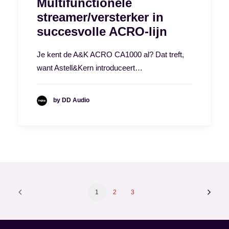
Multifunctionele
streamer/versterker in
succesvolle ACRO-lijn
Je kent de A&K ACRO CA1000 al? Dat treft,
want Astell&Kern introduceert…
by DD Audio
1
2
3