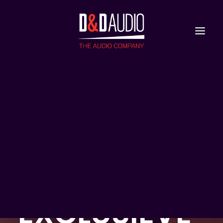
Nieuws
Reviews
ASTELL&KERN
SP3000
COPPER:
EXCLUSIEVE