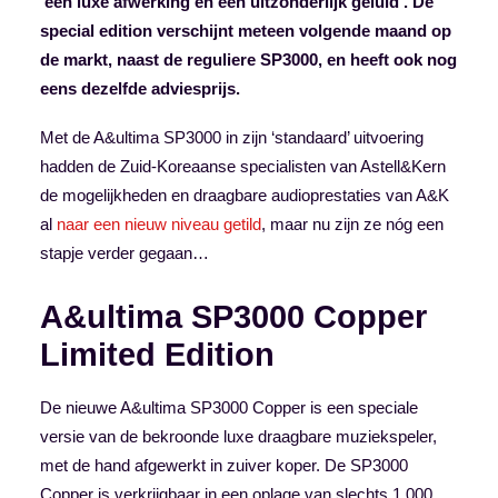
‘een luxe afwerking en een uitzonderlijk geluid’. De
special edition verschijnt meteen volgende maand op
de markt,
naast de reguliere SP3000, en heeft ook nog
eens dezelfde adviesprijs.
Met de A&ultima SP3000 in zijn ‘standaard’ uitvoering
hadden de Zuid-Koreaanse specialisten van Astell&Kern
de mogelijkheden en draagbare audioprestaties van A&K
al
naar een nieuw niveau getild
, maar nu zijn ze nóg een
stapje verder gegaan…
A&ultima SP3000 Copper
Limited Edition
De nieuwe A&ultima SP3000 Copper is een speciale
versie van de bekroonde luxe draagbare muziekspeler,
met de hand afgewerkt in zuiver koper. De SP3000
Copper is verkrijgbaar in een oplage van slechts 1.000