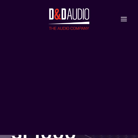
Nieuws
Reviews
NIEUWE
ASTELL&KERN
ULTIMA
SP1000