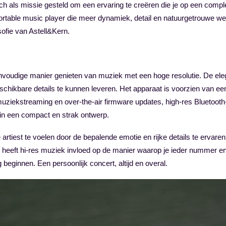
h als missie gesteld om een ervaring te creëren die je op een comp
ortable music player die meer dynamiek, detail en natuurgetrouwe we
sofie van Astell&Kern.
oudige manier genieten van muziek met een hoge resolutie. De elega
schikbare details te kunnen leveren. Het apparaat is voorzien van e
uziekstreaming en over-the-air firmware updates, high-res Bluetoot
s in een compact en strak ontwerp.
 artiest te voelen door de bepalende emotie en rijke details te ervare
 heeft hi-res muziek invloed op de manier waarop je ieder nummer erv
ng beginnen. Een persoonlijk concert, altijd en overal.