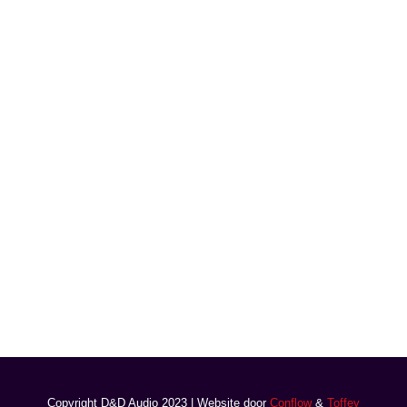
Copyright D&D Audio 2023 | Website door
Conflow
&
Toffey