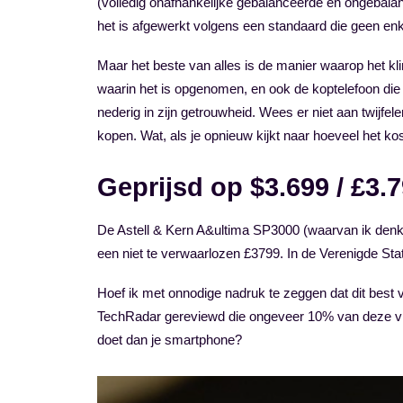
(volledig onafhankelijke gebalanceerde en ongebalan
het is afgewerkt volgens een standaard die geen en
Maar het beste van alles is de manier waarop het klin
waarin het is opgenomen, en ook de koptelefoon die j
nederig in zijn getrouwheid. Wees er niet aan twijfel
kopen. Wat, als je opnieuw kijkt naar hoeveel het kos
Geprijsd op $3.699 / £3.7
De Astell & Kern A&ultima SP3000 (waarvan ik denk 
een niet te verwaarlozen £3799. In de Verenigde Sta
Hoef ik met onnodige nadruk te zeggen dat dit best v
TechRadar gereviewd die ongeveer 10% van deze vraa
doet dan je smartphone?