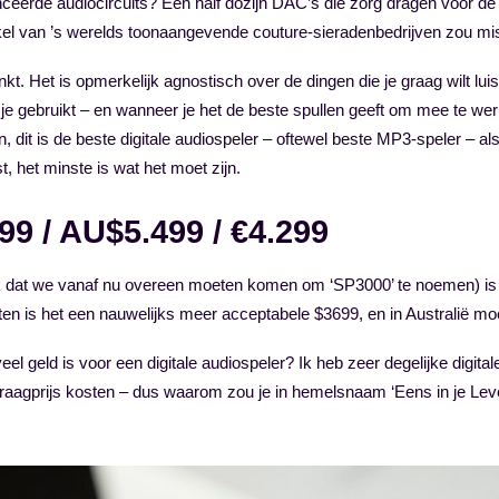
ceerde audiocircuits? Een half dozijn DAC’s die zorg dragen voor de
kel van ’s werelds toonaangevende couture-sieradenbedrijven zou mi
kt. Het is opmerkelijk agnostisch over de dingen die je graag wilt lui
e gebruikt – en wanneer je het de beste spullen geeft om mee te werk
en, dit is de beste digitale audiospeler – oftewel beste MP3-speler – a
t, het minste is wat het moet zijn.
99 / AU$5.499 / €4.299
dat we vanaf nu overeen moeten komen om ‘SP3000’ te noemen) is nu 
ten is het een nauwelijks meer acceptabele $3699, en in Australië mo
eel geld is voor een digitale audiospeler? Ik heb zeer degelijke digi
gprijs kosten – dus waarom zou je in hemelsnaam ‘Eens in je Leven 