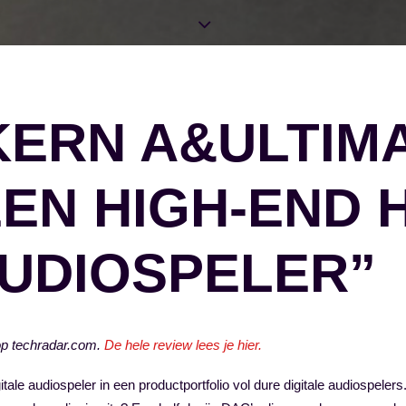
KERN A&ULTIMA
EEN HIGH-END H
AUDIOSPELER”
op techradar.com.
De hele review lees je hier.
tale audiospeler in een productportfolio vol dure digitale audiospele