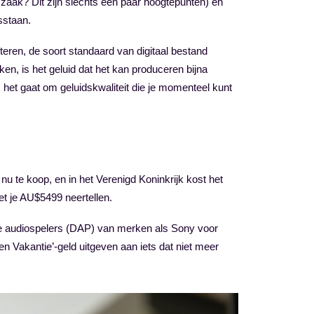
 zaak? Dit zijn slechts een paar hoogtepunten) en
sstaan.
steren, de soort standaard van digitaal bestand
en, is het geluid dat het kan produceren bijna
ls het gaat om geluidskwaliteit die je momenteel kunt
te koop, en in het Verenigd Koninkrijk kost het
et je AU$5499 neertellen.
tale audiospelers (DAP) van merken als Sony voor
Vakantie’-geld uitgeven aan iets dat niet meer