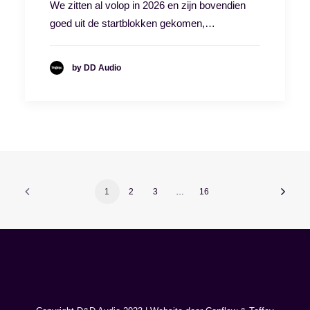
We zitten al volop in 2026 en zijn bovendien
goed uit de startblokken gekomen,…
by DD Audio
1
2
3
…
16