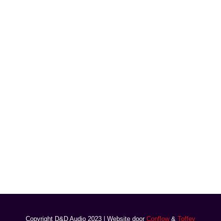
Copyright D&D Audio 2023 | Website door
Conflow
&
Toffey